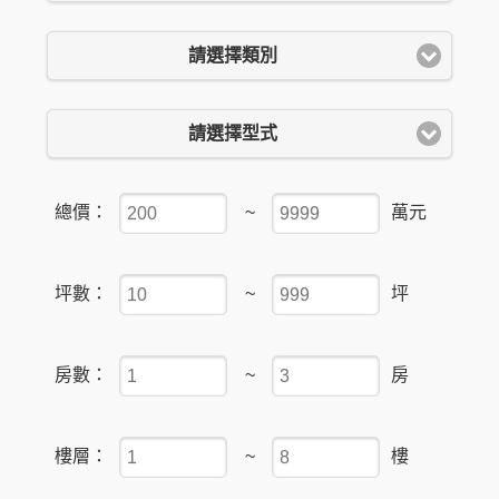
請選擇類別
請選擇型式
總價：
~
萬元
坪數：
~
坪
房數：
~
房
樓層：
~
樓