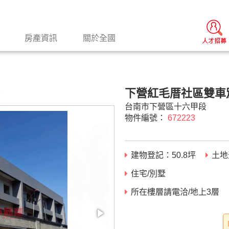
房產資訊
關於全國
下營紅毛厝社區雙車別
景
台南市下營區十六甲段
物件編號：
672223
建物登記：
50.8
坪
土地
住宅/別墅
所在樓層請電洽/地上3層