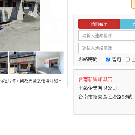
預約看屋
聯絡時間：
皆可
台南新營加盟店
內相片時，則為周遭之環境介紹。
十藝企業有限公司
台南市新營區民治路98號