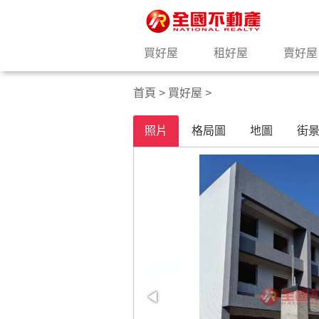
買好屋
租好屋
賣好屋
首頁
>
買好屋
>
照片
格局圖
地圖
街