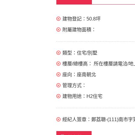
建物登記：
50.8坪
附屬建物面積：
類型：
住宅/別墅
樓層/總樓高：
所在樓層請電洽/地
座向：
座南朝北
管理方式：
建物用途：
H2住宅
經紀人簽章：
鄭荔聰-(111)南市字