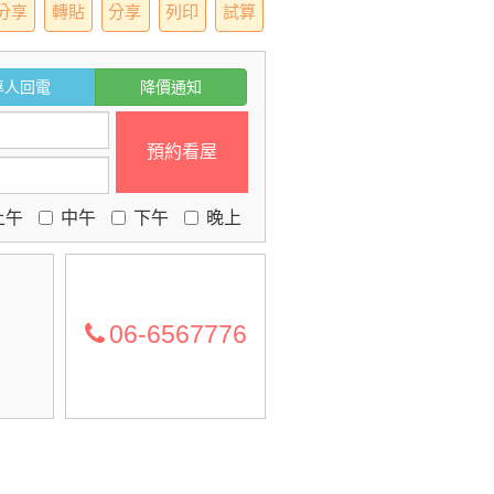
分享
轉貼
分享
列印
試算
專人回電
降價通知
預約看屋
上午
中午
下午
晚上
06-6567776