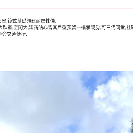
售屋,筏式基礎興建耐震性佳.
,大臥室,空間大,建商貼心皆其戶型預留一樓孝親房,可三代同堂,社
道旁交通便捷.