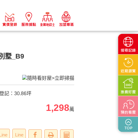
墅_B9
登記：
30.86
坪
1,298
萬
Line
Line