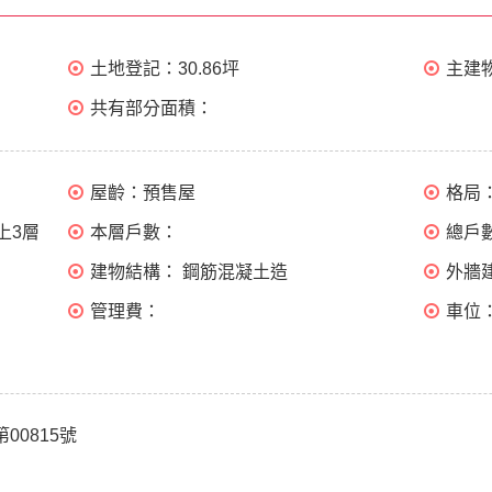
土地登記：
30.86坪
主建
共有部分面積：
屋齡：
預售屋
格局
上3層
本層戶數：
總戶
建物結構：
鋼筋混凝土造
外牆
管理費：
車位
第00815號