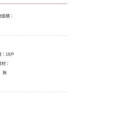
物面積：
：
數：
18戶
建材：
：
無