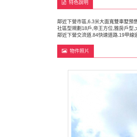
特色說明
鄰近下營市區,6.3米大面寬雙車墅預
社區型規劃18戶,帝王方位,雅房戶型
鄰近下營交流道.84快速道路.19甲線
物件照片