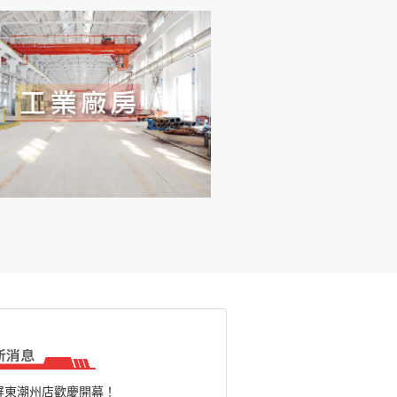
屏東潮州店歡慶開幕！