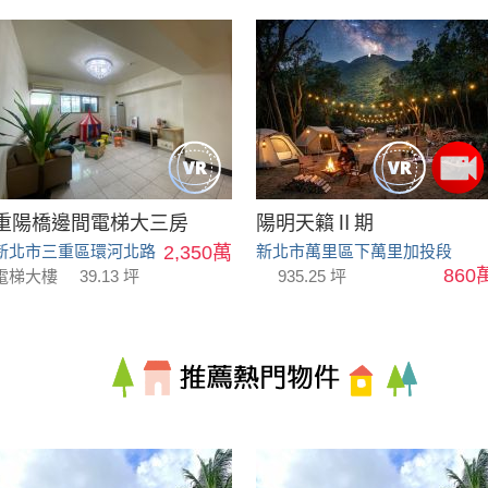
重陽橋邊間電梯大三房
陽明天籟Ⅱ期
新北市三重區環河北路
2,350萬
新北市萬里區下萬里加投段
860
電梯大樓
39.13 坪
935.25 坪