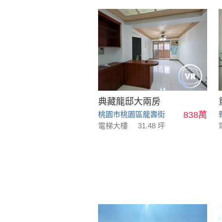
典藏龍邸大兩房
桃園市桃園區龍壽街
838萬
電梯大樓
31.48 坪