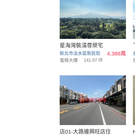
星海灣裝潢尊榮宅
新北市淡水區新民街
4,388萬
電梯大樓
141.97 坪
店01-大路邊興旺店住