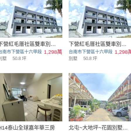
下營紅毛厝社區雙車別墅_B3
下營紅毛厝社區雙車別墅_B1
台南市下營區十六甲段
1,298萬
台南市下營區十六甲段
1,298
別墅
50.8 坪
別墅
50.8 坪
H14泰山全球嘉年華三房
北屯~大地坪~花園別墅~皇佳別墅~