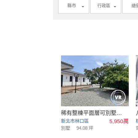
縣市
行政區
總
稀有整棟平面層可別墅可會館
新北市林口區
5,950萬
別墅
94.08 坪