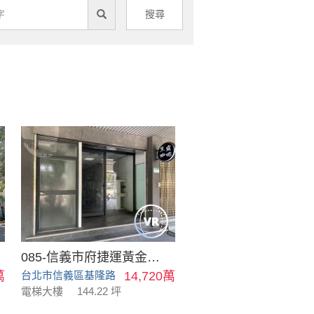
搜尋
085-信義市府捷運黃金店面
萬
台北市信義區基隆路
14,720萬
電梯大樓
144.22 坪