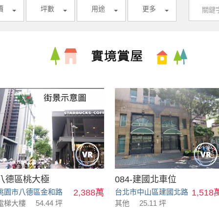
價
坪數
用途
更多
八德區桃大極
084-建國北車位
桃園市八德區金和路
2,388萬
台北市中山區建國北路
1,518
電梯大樓
54.44 坪
其他
25.11 坪