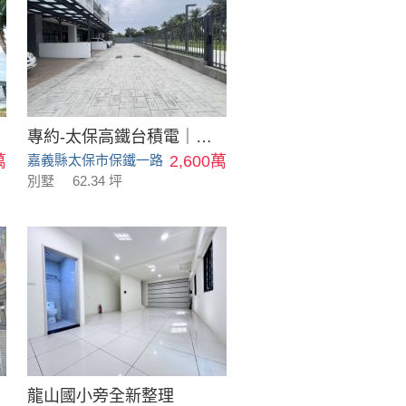
專約-太保高鐵台積電｜輕屋齡社區別墅
萬
嘉義縣太保市保鐵一路
2,600萬
別墅
62.34 坪
龍山國小旁全新整理