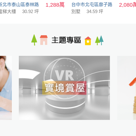
新北市泰山區泰林路
1,288萬
台中市北屯區廍子路
2,080
電梯大樓
30.92 坪
別墅
34.59 坪