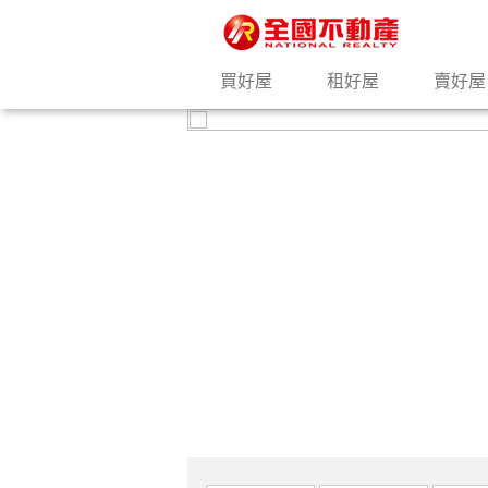
買好屋
租好屋
賣好屋