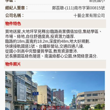
學區：
新民國小
經紀人簽章：
鄭荔聰-(111)南市字第00815號
公司名稱：
十藝企業有限公司
物件特色
買地送屋,大地坪罕見釋出!臨路商業價值加倍,集結學區、
市場、綠地,自住舒適度高,投資潛力雄厚.
臨路約18m,面寬約18.2m,深度約48m,地大好規劃.
快速接軌國道1號、台鐵新營站,交通四通八達.
從國小到高中完整優質學區,教育資源豐沛.
近長勝園區綠色隧道、南瀛綠都心公園,休閒綠意滿分.
物件照片