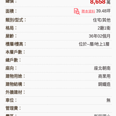
8,658
總價：
萬
39.48坪
面積：
謄本資料
類別/型式：
住宅/其他
格局：
2廳1衛
屋齡：
36年02個月
樓層/樓高：
位於--層/地上1層
本層戶數：
總戶數：
座向：
座北朝南
建物用途：
商業用
建物結構：
鋼鐵造
外牆建材：
車位：
無
管理費：