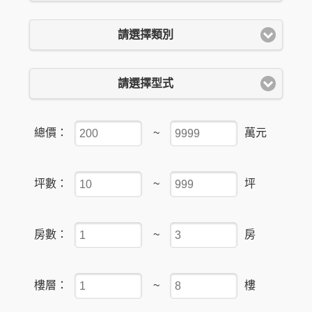
請選擇類別
請選擇型式
總價：
~
萬元
坪數：
~
坪
房數：
~
房
樓層：
~
樓