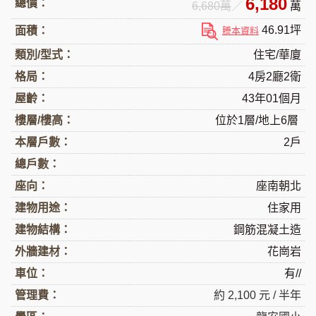
6,180
總價：
6,680萬
／
萬
46.91坪
面積：
謄本資料
類別/型式：
住宅/華廈
格局：
4房2廳2衛
屋齡：
43年01個月
樓層/樓高：
位於1層/地上6層
本層戶數：
2戶
總戶數：
座向：
座南朝北
建物用途：
住家用
建物結構：
鋼筋混凝土造
外牆建材：
花崗岩
車位：
有//
管理費：
約 2,100 元 / 半年