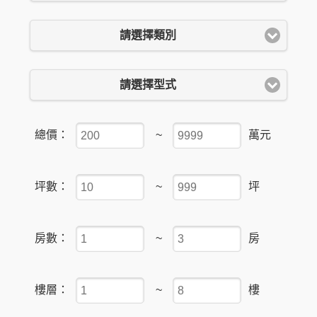
請選擇類別
請選擇型式
總價：
~
萬元
坪數：
~
坪
房數：
~
房
樓層：
~
樓