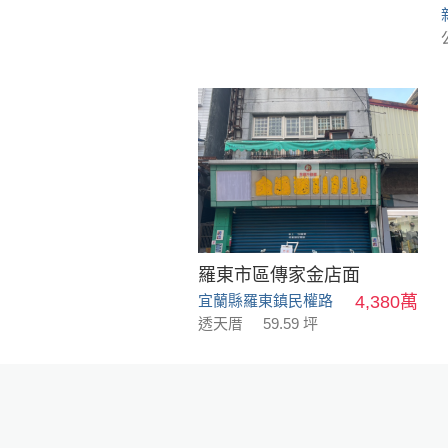
羅東市區傳家金店面
宜蘭縣羅東鎮民權路
4,380萬
透天厝
59.59 坪