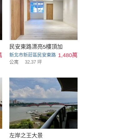
民安東路漂亮5樓頂加
萬
新北市新莊區民安東路
1,480萬
公寓
32.37 坪
左岸之王大景