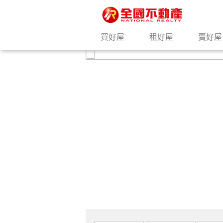
買好屋
租好屋
賣好屋