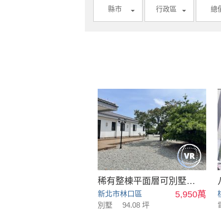
縣市
行政區
總
稀有整棟平面層可別墅可會館
新北市林口區
5,950萬
別墅
94.08 坪