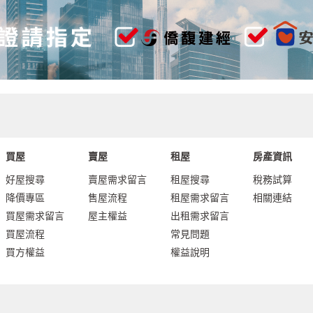
買屋
賣屋
租屋
房產資訊
好屋搜尋
賣屋需求留言
租屋搜尋
稅務試算
降價專區
售屋流程
租屋需求留言
相關連結
買屋需求留言
屋主權益
出租需求留言
買屋流程
常見問題
買方權益
權益說明