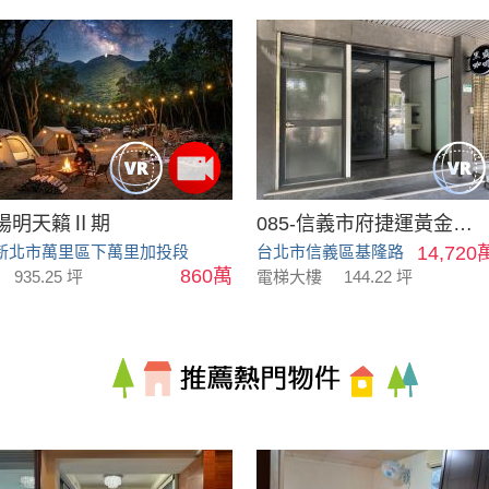
陽明天籟Ⅱ期
085-信義市府捷運黃金店面
新北市萬里區下萬里加投段
台北市信義區基隆路
14,720
860萬
935.25 坪
電梯大樓
144.22 坪