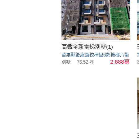
高鐵全新電梯別墅(1)
苗栗縣後龍鎮校椅里8鄰槺榔六街
2,688萬
別墅
76.52 坪