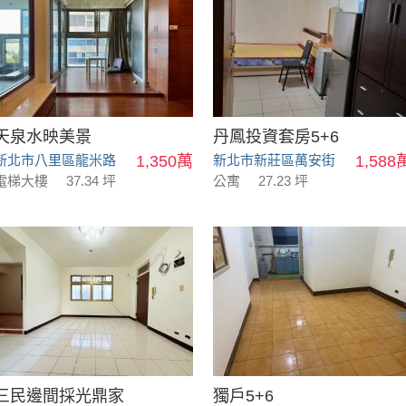
天泉水映美景
丹鳳投資套房5+6
新北市八里區龍米路
1,350萬
新北市新莊區萬安街
1,588
電梯大樓
37.34 坪
公寓
27.23 坪
三民邊間採光鼎家
獨戶5+6