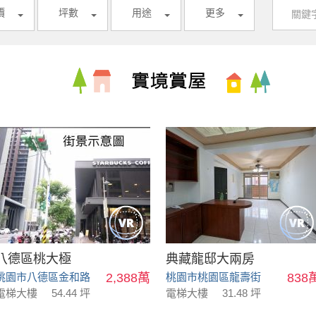
價
坪數
用途
更多
八德區桃大極
典藏龍邸大兩房
桃園市八德區金和路
2,388萬
桃園市桃園區龍壽街
838
電梯大樓
54.44 坪
電梯大樓
31.48 坪