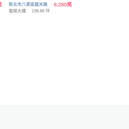
萬
新北市八里區龍米路
8,280萬
電梯大樓
198.88 坪