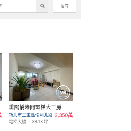
搜尋
重陽橋邊間電梯大三房
萬
新北市三重區環河北路
2,350萬
電梯大樓
39.13 坪