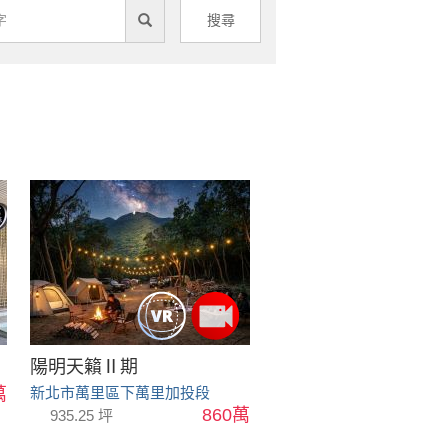
搜尋
陽明天籟Ⅱ期
萬
新北市萬里區下萬里加投段
860萬
935.25 坪