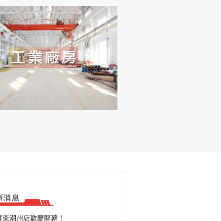
屏東潮州店歡慶開幕！