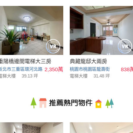
重陽橋邊間電梯大三房
典藏龍邸大兩房
新北市三重區環河北路
2,350萬
桃園市桃園區龍壽街
838
電梯大樓
39.13 坪
電梯大樓
31.48 坪