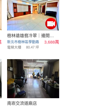
樹林遠雄翡冷翠｜邊間四房雙主臥平車
萬
新北市樹林區學勤路
3,688萬
電梯大樓
80.47 坪
南崁交流道廠店