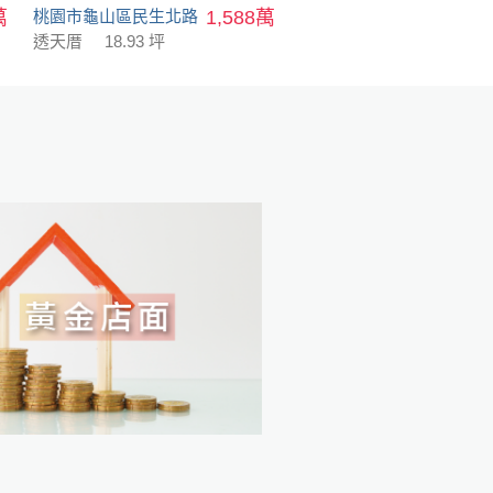
萬
桃園市龜山區民生北路
1,588萬
透天厝
18.93 坪