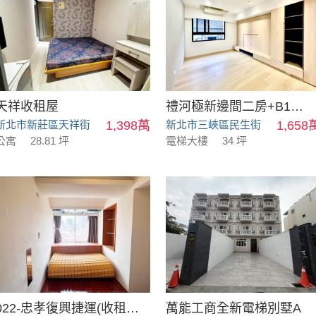
天祥收租屋
禮河極新邊間二房+B1平車
新北市新莊區天祥街
1,398萬
新北市三峽區民生街
1,658
公寓
28.81 坪
電梯大樓
34 坪
022-忠孝復興捷運(收租大樓)
萬能工商全新電梯別墅A