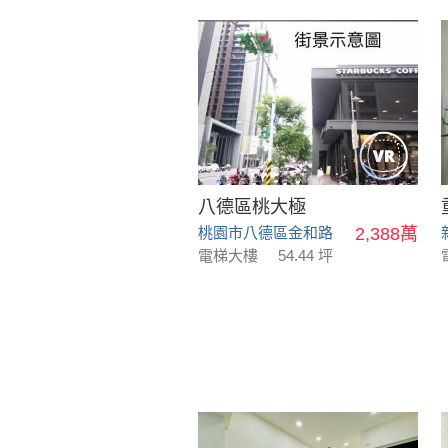
八德區桃大極
桃園市八德區金和路
2,388萬
電梯大樓
54.44 坪