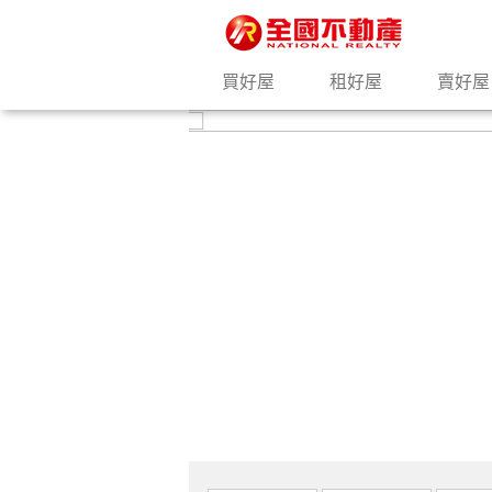
買好屋
租好屋
賣好屋