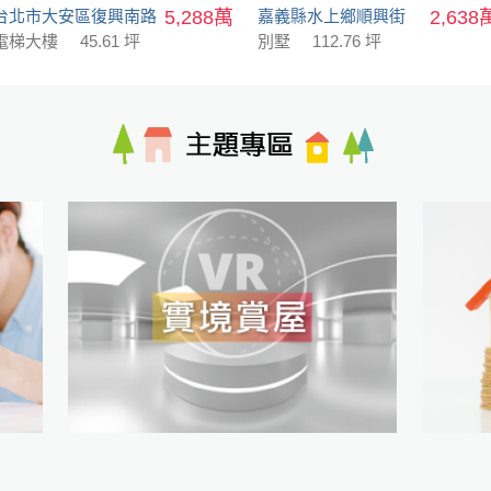
台北市大安區復興南路
5,288萬
嘉義縣水上鄉順興街
2,638
電梯大樓
45.61 坪
別墅
112.76 坪