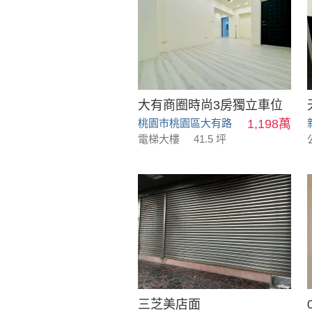
大有商圈時尚3房獨立車位
桃園市桃園區大有路
1,198萬
電梯大樓
41.5 坪
三芝美店面