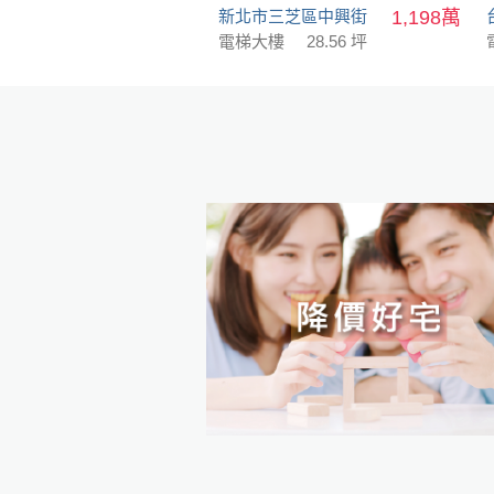
新北市三芝區中興街
1,198萬
電梯大樓
28.56 坪