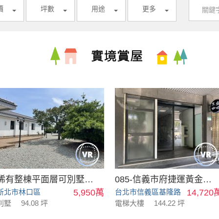
價
坪數
用途
更多
稀有整棟平面層可別墅可會館
085-信義市府捷運黃金店面
新北市林口區
5,950萬
台北市信義區基隆路
14,720
別墅
94.08 坪
電梯大樓
144.22 坪