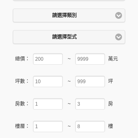
請選擇類別
請選擇型式
總價：
~
萬元
坪數：
~
坪
房數：
~
房
樓層：
~
樓