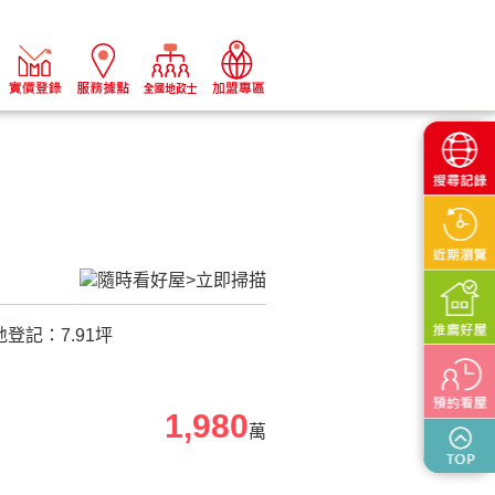
地登記：
7.91
坪
1,980
萬