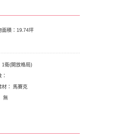
物面積：
19.74坪
：
1衛(開放格局)
數：
建材：
馬賽克
：
無