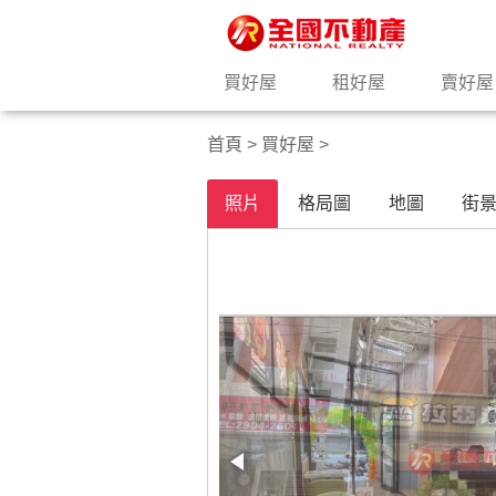
買好屋
租好屋
賣好屋
首頁
>
買好屋
>
照片
格局圖
地圖
街