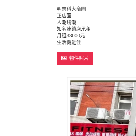
明志科大商圈
正店面
人潮錢潮
知名連鎖店承租
月租33000元
生活機能佳
物件照片