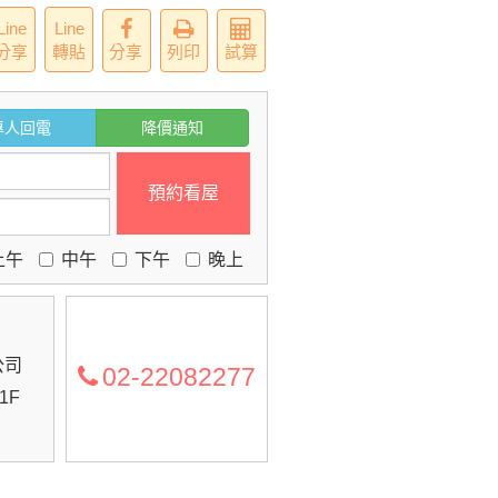
Line
Line
分享
轉貼
分享
列印
試算
專人回電
降價通知
預約看屋
上午
中午
下午
晚上
公司
02-22082277
1F