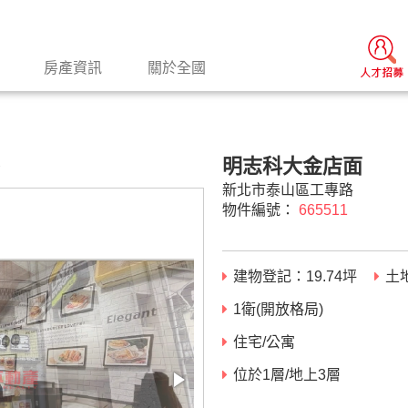
房產資訊
關於全國
明志科大金店面
景
新北市泰山區工專路
物件編號：
665511
建物登記：
19.74
坪
土
1衛(開放格局)
住宅/公寓
位於1層/地上3層