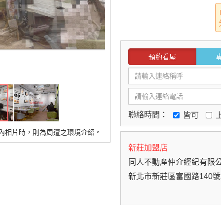
預約看屋
聯絡時間：
皆可
內相片時，則為周遭之環境介紹。
新莊加盟店
同人不動產仲介經紀有限
新北市新莊區富國路140號