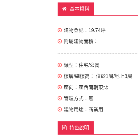
基本資料
建物登記：
19.74坪
附屬建物面積：
類型：
住宅/公寓
樓層/總樓高：
位於1層/地上3層
座向：
座西南朝東北
管理方式：
無
建物用途：
商業用
特色說明