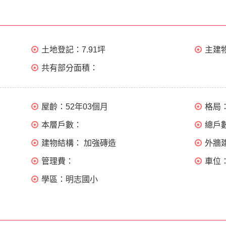
土地登記：
7.91坪
主建
共有部分面積：
屋齡：
52年03個月
格局
本層戶數：
總戶
建物結構：
加強磚造
外牆
管理費：
車位
學區：
明志國小