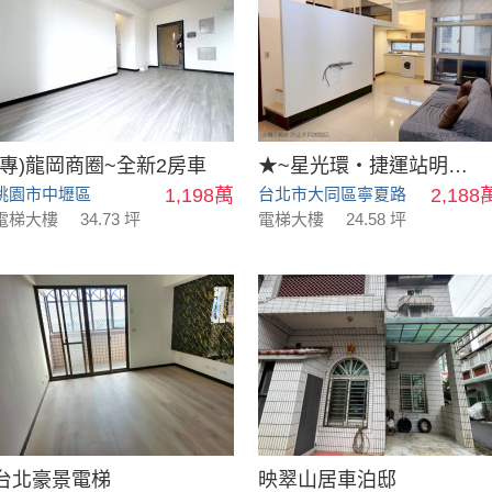
(專)龍岡商圈~全新2房車
★~星光環‧捷運站明星學區採光兩房車~★
桃園市中壢區
1,198萬
台北市大同區寧夏路
2,188
電梯大樓
34.73 坪
電梯大樓
24.58 坪
台北豪景電梯
映翠山居車泊邸