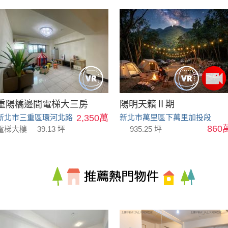
重陽橋邊間電梯大三房
陽明天籟Ⅱ期
新北市三重區環河北路
2,350萬
新北市萬里區下萬里加投段
860
電梯大樓
39.13 坪
935.25 坪