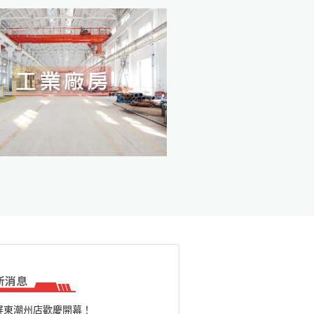
屏東潮州店歡慶開幕！