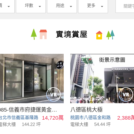
價
坪數
用途
更多
085-信義市府捷運黃金店面
八德區桃大極
台北市信義區基隆路
14,720萬
桃園市八德區金和路
2,388
電梯大樓
144.22 坪
電梯大樓
54.44 坪