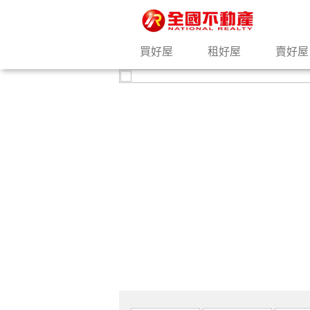
買好屋
租好屋
賣好屋