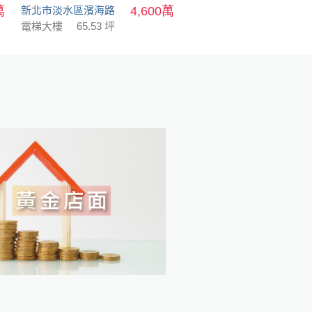
萬
新北市淡水區濱海路
4,600萬
電梯大樓
65.53 坪