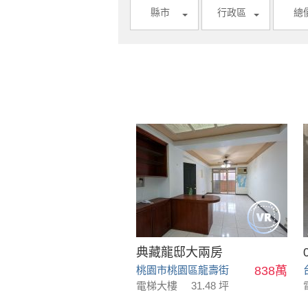
縣市
行政區
總
典藏龍邸大兩房
桃園市桃園區龍壽街
838萬
電梯大樓
31.48 坪