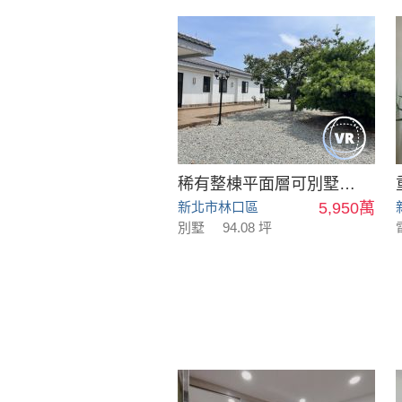
稀有整棟平面層可別墅可會館
新北市林口區
5,950萬
別墅
94.08 坪