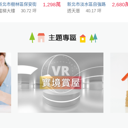
新北市樹林區保安街
1,298萬
新北市淡水區自強路
2,680
電梯大樓
30.72 坪
透天厝
40.17 坪