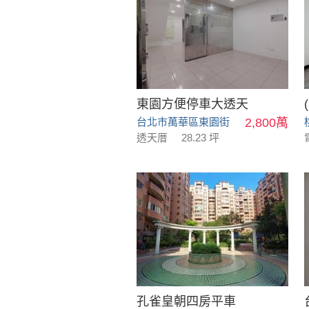
東園方便停車大透天
台北市萬華區東園街
2,800萬
透天厝
28.23 坪
孔雀皇朝四房平車