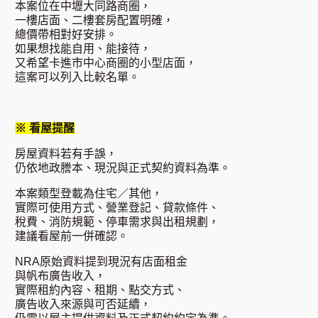
本案位在中壢大同路商圈，
一樓店面、二樓套房配置明確，
總價帶相對好安排。
如果想找能自用、能接待，
又希望卡進市中心商圈的小型店面，
這案可以列入比較名單。
※ 看屋提醒
房屋資料若有手誤，
仍依地政謄本、現況與正式契約資料為準。
本案類型登載為住宅／其他，
實際可使用方式、營業登記、貸款條件、
稅費、消防規範、停車需求與出租規劃，
建議看屋前一併確認。
NRA原始資料提到現況有店面租金
與帆布廣告收入，
實際租約內容、租期、點交方式、
廣告收入來源與可否延續，