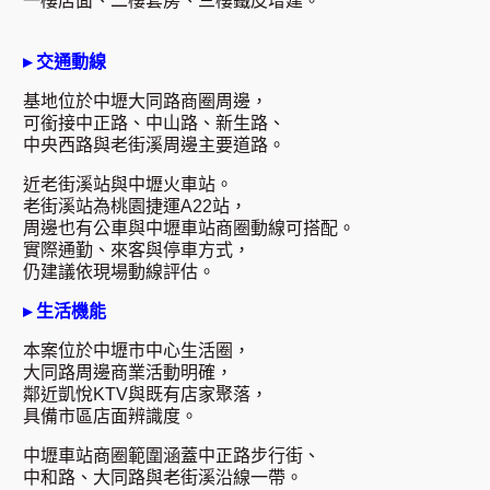
一樓店面、二樓套房、三樓鐵皮增建。
▸ 交通動線
基地位於中壢大同路商圈周邊，
可銜接中正路、中山路、新生路、
中央西路與老街溪周邊主要道路。
近老街溪站與中壢火車站。
老街溪站為桃園捷運A22站，
周邊也有公車與中壢車站商圈動線可搭配。
實際通勤、來客與停車方式，
仍建議依現場動線評估。
▸ 生活機能
本案位於中壢市中心生活圈，
大同路周邊商業活動明確，
鄰近凱悅KTV與既有店家聚落，
具備市區店面辨識度。
中壢車站商圈範圍涵蓋中正路步行街、
中和路、大同路與老街溪沿線一帶。