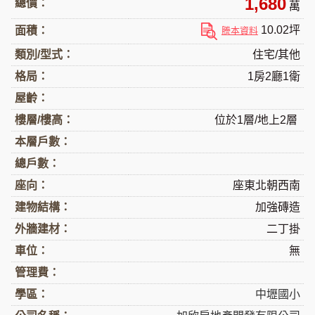
1,680
總價：
萬
10.02坪
面積：
謄本資料
類別/型式：
住宅/其他
格局：
1房2廳1衛
屋齡：
樓層/樓高：
位於1層/地上2層
本層戶數：
總戶數：
座向：
座東北朝西南
建物結構：
加強磚造
外牆建材：
二丁掛
車位：
無
管理費：
學區：
中壢國小