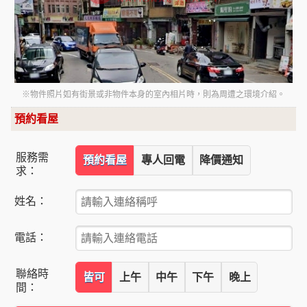
※物件照片如有街景或非物件本身的室內相片時，則為周遭之環境介紹。
預約看屋
服務需
預約看屋
專人回電
降價通知
求：
姓名：
電話：
聯絡時
皆可
上午
中午
下午
晚上
間：