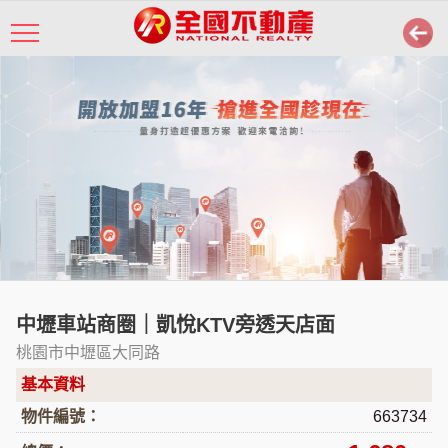
中壢車站商圈｜凱悅KTV旁透天店面
桃園市中壢區大同路
基本資料
物件編號：
663734