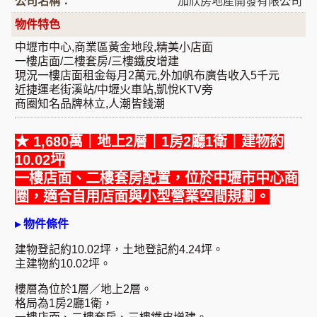
公司名稱：
加欣房地產開發有限公司
物件特色
中壢市中心,商業區黃金地段,精美小店面
一樓店面/二樓套房/三樓鐵皮增建
現況一樓店面租金每月2萬元,外加帆布廣告收入5千元
近捷運老街溪站/中壢火車站,凱悅KTV旁
商圈知名品牌林立,人潮皆錢潮
★ 1,680萬｜地上2層｜1房2廳1衛｜建物約
10.02坪
一樓店面、二樓套房配置，位於中壢市中心商
圈，
適合自用店面與小型營業空間規劃。
▸ 物件條件
建物登記約10.02坪，土地登記約4.24坪。
主建物約10.02坪。
樓層為位於1層／地上2層。
格局為1房2廳1衛，