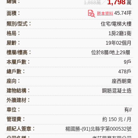
1,798
總價：
1,868萬
／
萬
45.74坪
面積：
謄本資料
類別/型式：
住宅/電梯大樓
格局：
1房2廳1衛
屋齡：
19年02個月
樓層/樓高：
位於8層/地上29層
本層戶數：
9戶
總戶數：
478戶
座向：
座西朝東
建物結構：
鋼筋混凝土造
外牆建材：
車位：
有//
管理費：
約 150 元 / 月
經紀人簽章：
楊國勝-(91)北縣字第000532號