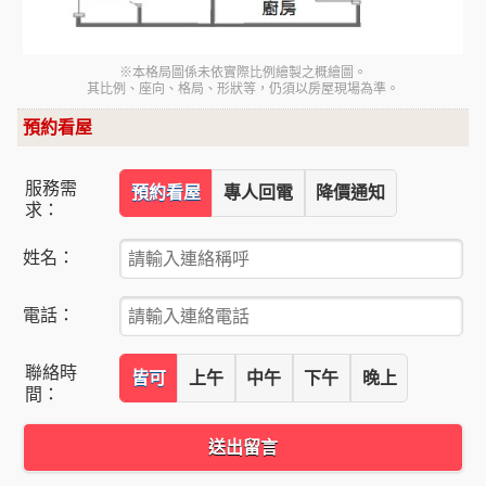
※本格局圖係未依實際比例繪製之概繪圖。
其比例、座向、格局、形狀等，仍須以房屋現場為準。
預約看屋
服務需
預約看屋
專人回電
降價通知
求：
姓名：
電話：
聯絡時
皆可
上午
中午
下午
晚上
間：
送出留言