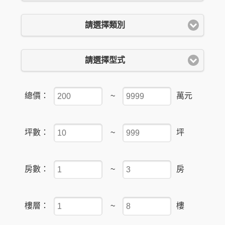
請選擇類別
請選擇型式
總價：
~
萬元
坪數：
~
坪
房數：
~
房
樓層：
~
樓