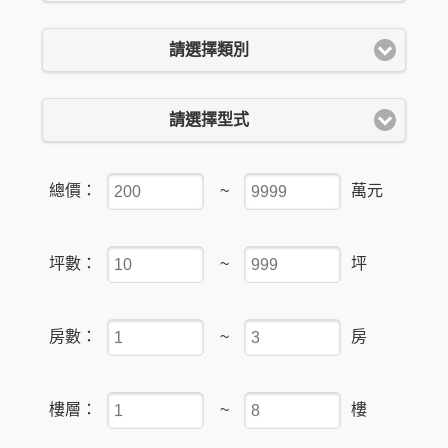
請選擇類別
請選擇型式
總價：
~
萬元
坪數：
~
坪
房數：
~
房
樓層：
~
樓