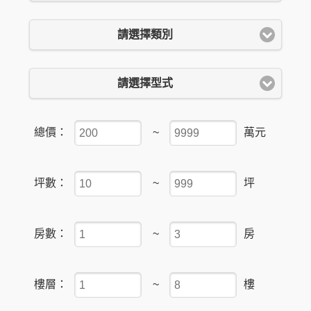
請選擇類別
請選擇型式
總價：
~
萬元
坪數：
~
坪
房數：
~
房
樓層：
~
樓