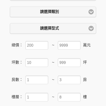
請選擇類別
請選擇型式
總價：
~
萬元
坪數：
~
坪
房數：
~
房
樓層：
~
樓