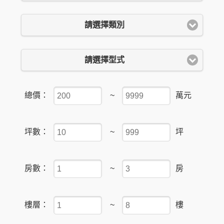
請選擇類別
請選擇型式
總價：
~
萬元
坪數：
~
坪
房數：
~
房
樓層：
~
樓