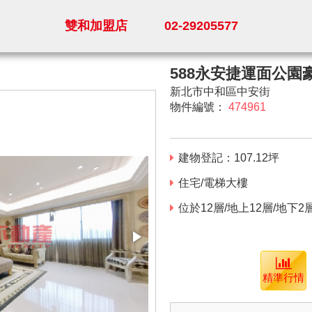
雙和加盟店
02-29205577
588永安捷運面公園
新北市中和區中安街
物件編號：
474961
建物登記：
107.12
坪
住宅/電梯大樓
位於12層/地上12層/地下2
精準行情