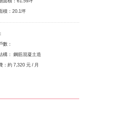
物面積：
61.59坪
面積：
20.1坪
：
戶數：
結構：
鋼筋混凝土造
費：
約 7,320 元 / 月