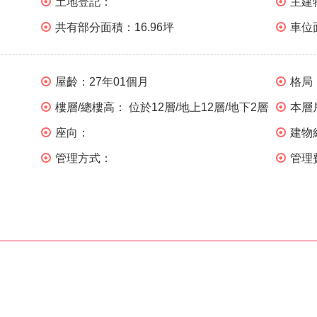
土地登記：
主建
共有部分面積：
16.96坪
車位
屋齡：
27年01個月
格局
樓層/總樓高：
位於12層/地上12層/地下2層
本層
座向：
建物
管理方式：
管理