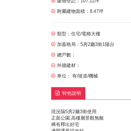
建物登記：
107.12坪
附屬建物面積：
8.47坪
類型：
住宅/電梯大樓
加蓋格局：
5房2廳3衛1陽台
總戶數：
外牆建材：
車位：
有/坡道/機械
特色說明
現況隔5房2廳3衛使用
正面公園.高樓層景觀無敵
稀有釋出好宅
邊間通風採光好