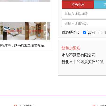
預約看屋
聯絡時間：
皆可
內相片時，則為周遭之環境介紹。
雙和加盟店
永鼎不動產有限公司
新北市中和區景安路61號