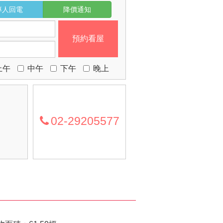
專人回電
降價通知
預約看屋
上午
中午
下午
晚上
02-29205577