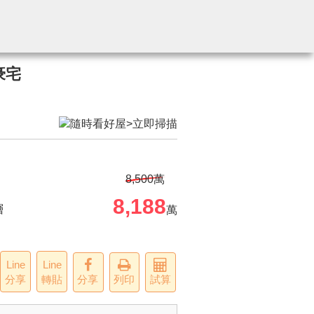
豪宅
8,500萬
8,188
層
萬
Line
Line
分享
轉貼
分享
列印
試算